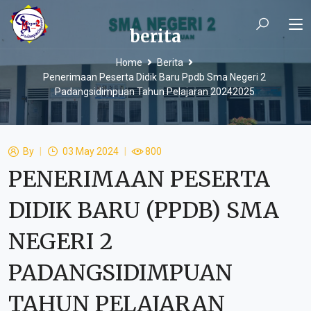
berita
Home
Berita
Penerimaan Peserta Didik Baru Ppdb Sma Negeri 2
Padangsidimpuan Tahun Pelajaran 20242025
By
03 May 2024
800
PENERIMAAN PESERTA
DIDIK BARU (PPDB) SMA
NEGERI 2
PADANGSIDIMPUAN
TAHUN PELAJARAN